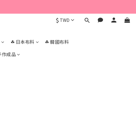
$
TWD
☘︎ 日本布料
☘︎ 韓國布料
手作成品