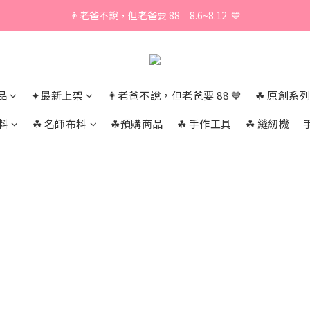
👨老爸不說，但老爸要 88｜8.6~8.12  💙
\ 加入會員享獨家折扣 /
\ 加入會員享獨家折扣 /
品
✦最新上架
👨老爸不說，但老爸要 88 💙
☘︎ 原創系列
布料
☘︎ 名師布料
☘︎預購商品
☘︎ 手作工具
☘︎ 縫紉機