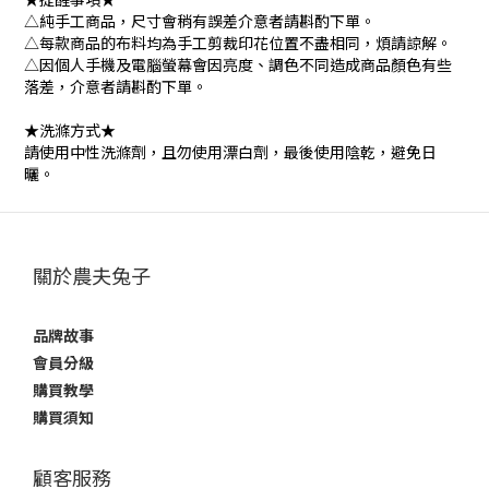
△純手工商品，尺寸會稍有誤差介意者請斟酌下單。
△每款商品的布料均為手工剪裁印花位置不盡相同，煩請諒解。
△因個人手機及電腦螢幕會因亮度、調色不同造成商品顏色有些
落差，介意者請斟酌下單。
★洗滌方式★
請使用中性洗滌劑，且勿使用漂白劑，最後使用陰乾，避免日
曬。
關於農夫兔子
品牌故事
會員分級
購買教學
購買須知
顧客服務