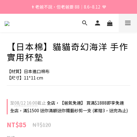
👨老爸不說，但老爸要 88｜8.6~8.12  💙
\ 加入會員享獨家折扣 /
\ 加入會員享獨家折扣 /
【日本棉】貓貓奇幻海洋 手作
實用杯墊
【材質】日本進口棉布
【尺寸】11*11 cm
至
08/12 16:00
截止
全店，【爸氣免運】 買滿$1888即享免運
全店，滿$1500 送你滿額送你鐵藝紗剪一支 (累贈3，送完為止)
NT$85
NT$120