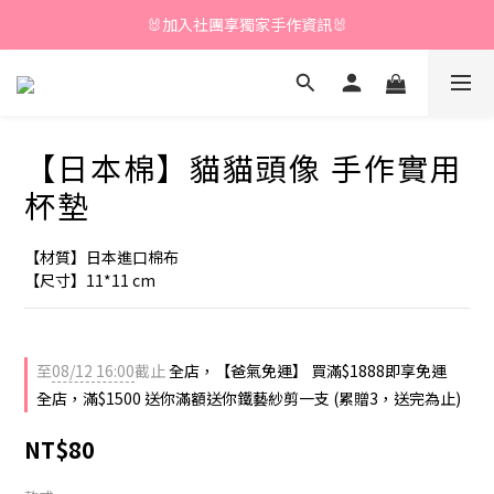
🐰加入社團享獨家手作資訊🐰
\ 加入會員享獨家折扣 /
👨老爸不說，但老爸要 88｜8.6~8.12  💙
\ 加入會員享獨家折扣 /
【日本棉】貓貓頭像 手作實用
杯墊
【材質】日本進口棉布
【尺寸】11*11 cm
至
08/12 16:00
截止
全店，【爸氣免運】 買滿$1888即享免運
全店，滿$1500 送你滿額送你鐵藝紗剪一支 (累贈3，送完為止)
NT$80