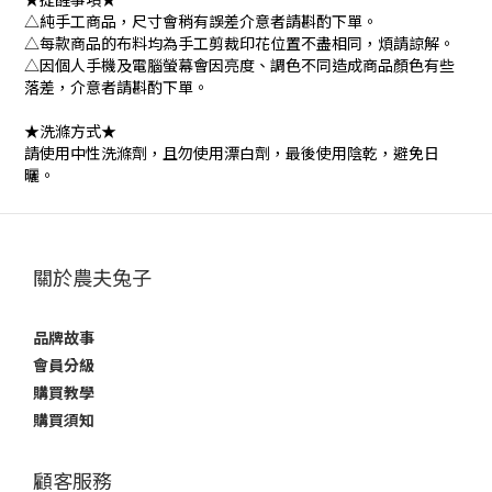
△純手工商品，尺寸會稍有誤差介意者請斟酌下單。
△每款商品的布料均為手工剪裁印花位置不盡相同，煩請諒解。
△因個人手機及電腦螢幕會因亮度、調色不同造成商品顏色有些
落差，介意者請斟酌下單。
★洗滌方式★
請使用中性洗滌劑，且勿使用漂白劑，最後使用陰乾，避免日
曬。
關於農夫兔子
品牌故事
會員分級
購買教學
購買須知
顧客服務