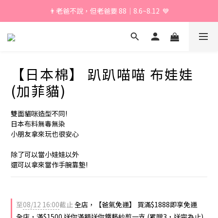
👨老爸不說，但老爸要 88｜8.6~8.12  💙
\ 加入會員享獨家折扣 /
\ 加入會員享獨家折扣 /
【日本棉】 趴趴喵喵 布娃娃
(加菲貓)
雙面貓咪造型不同!
日本布料無毒無染 
小朋友拿來玩也很安心
除了可以當小娃娃以外
還可以拿來當作手腕靠墊!
至
08/12 16:00
截止
全店，【爸氣免運】 買滿$1888即享免運
全店，滿$1500 送你滿額送你鐵藝紗剪一支 (累贈3，送完為止)