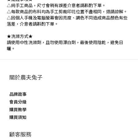
△純手工商品，尺寸會稍有誤差介意者請斟酌下單。
△每款商品的布料均為手工剪裁印花位置不盡相同，煩請諒解。
△因個人手機及電腦螢幕會因亮度、調色不同造成商品顏色有些
落差，介意者請斟酌下單。
★洗滌方式★
請使用中性洗滌劑，且勿使用漂白劑，最後使用陰乾，避免日
曬。
關於農夫兔子
品牌故事
會員分級
購買教學
購買須知
顧客服務