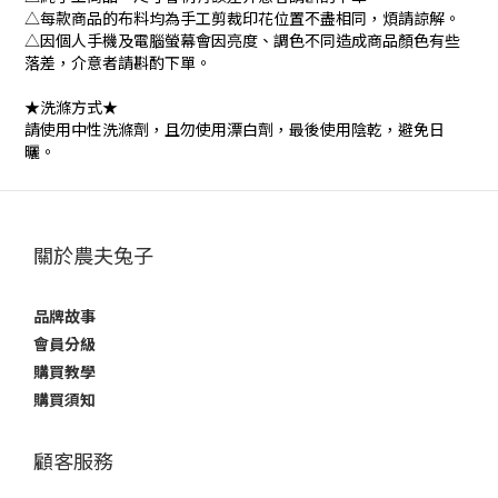
△每款商品的布料均為手工剪裁印花位置不盡相同，煩請諒解。
△因個人手機及電腦螢幕會因亮度、調色不同造成商品顏色有些
落差，介意者請斟酌下單。
★洗滌方式★
請使用中性洗滌劑，且勿使用漂白劑，最後使用陰乾，避免日
曬。
關於農夫兔子
品牌故事
會員分級
購買教學
購買須知
顧客服務