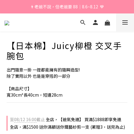
👨老爸不說，但老爸要 88｜8.6~8.12  💙
\ 加入會員享獨家折扣 /
\ 加入會員享獨家折扣 /
【日本棉】Juicy柳橙 交叉手
腕包
出門隨意一掛 一提都能擁有的隨興造型!
除了實用以外 也是是穿搭的一部分
【商品尺寸】
寬30cm*長40cm，短邊28cm
至
08/12 16:00
截止
全店，【爸氣免運】 買滿$1888即享免運
全店，滿$1500 送你滿額送你鐵藝紗剪一支 (累贈3，送完為止)