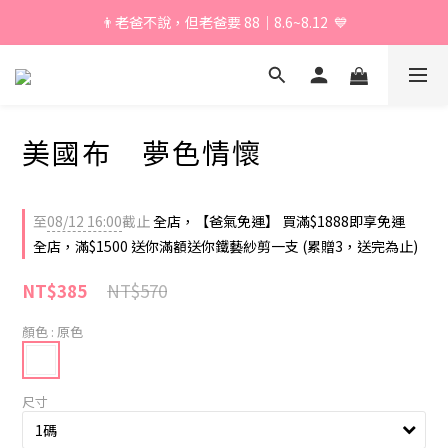
👨老爸不說，但老爸要 88｜8.6~8.12  💙
\ 加入會員享獨家折扣 /
\ 加入會員享獨家折扣 /
美國布 夢色情懷
至
08/12 16:00
截止
全店，【爸氣免運】 買滿$1888即享免運
全店，滿$1500 送你滿額送你鐵藝紗剪一支 (累贈3，送完為止)
NT$570
NT$385
顏色
: 原色
尺寸