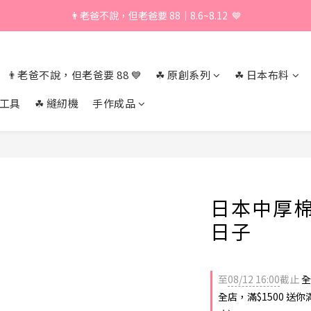
👨老爸不說，但老爸要 88｜8.6~8.12  💙
\ 加入會員享獨家折扣 /
\ 加入會員享獨家折扣 /
👨老爸不說，但老爸要 88 💙
☘︎ 原創系列
☘︎ 日本布料
作工具
☘︎ 縫紉機
手作成品
日本中厚棉
日子
至
08/12 16:00
截止
全
全店，滿$1500 送