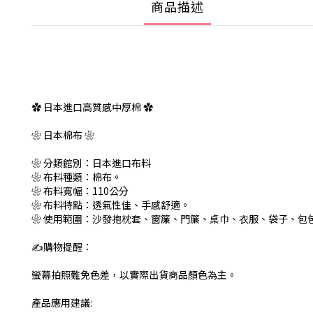
商品描述
✿ 日本進口高質感中厚棉 ✿
❀ 日本棉布 ❀
❀ 分類館別：日本進口布料
❀ 布料種類：棉布。
❀ 布料寬幅：110公分
❀ 布料特點：透氣性佳、手感舒適。
❀ 使用範圍：沙發抱枕套、窗簾、門簾、桌巾、衣服、袋子、包
✍️購物提醒：
螢幕拍照難免色差，以實際出貨商品顏色為主。
產品應用建議: