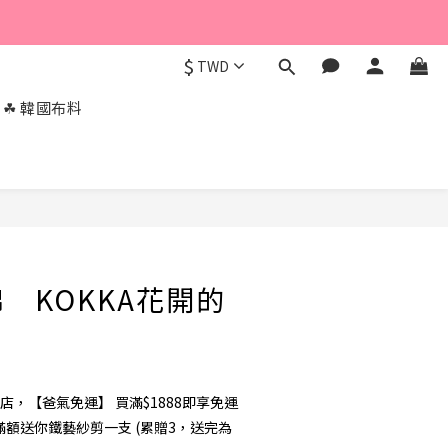
$
TWD
☘︎ 韓國布料
 KOKKA花開的
店，【爸氣免運】 買滿$1888即享免運
你滿額送你鐵藝紗剪一支 (累贈3，送完為