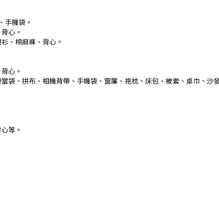
、手機袋。
、背心。
襯衫、棉麻褲、背心。
、背心。
便當袋、拼布、相機背帶、手機袋、窗簾、抱枕、床包、被套、桌巾、沙
背心等。