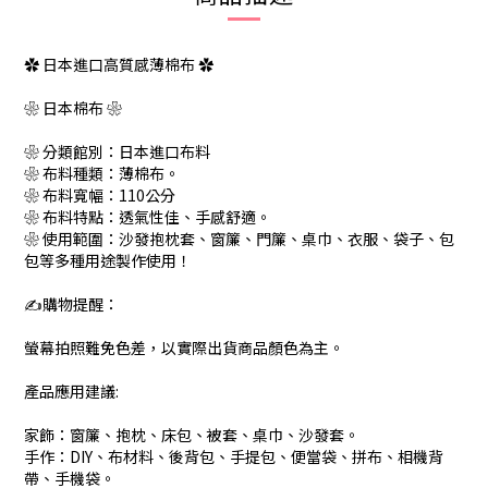
✿ 日本進口高質感薄棉布 ✿
❀ 日本棉布 ❀
❀ 分類館別：日本進口布料
❀ 布料種類：薄棉布。
❀ 布料寬幅：110公分
❀ 布料特點：透氣性佳、手感舒適。
❀ 使用範圍：沙發抱枕套、窗簾、門簾、桌巾、衣服、袋子、包
包等多種用途製作使用！
✍️購物提醒：
螢幕拍照難免色差，以實際出貨商品顏色為主。
產品應用建議:
家飾：窗簾、抱枕、床包、被套、桌巾、沙發套。
手作：DIY、布材料、後背包、手提包、便當袋、拼布、相機背
帶、手機袋。