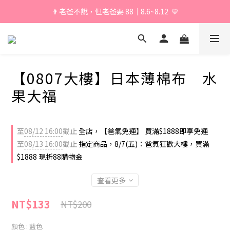
👨老爸不說，但老爸要 88｜8.6~8.12  💙
\ 加入會員享獨家折扣 /
\ 加入會員享獨家折扣 /
【0807大樓】日本薄棉布 水
果大福
至
08/12 16:00
截止
全店，【爸氣免運】 買滿$1888即享免運
至
08/13 16:00
截止
指定商品，8/7(五)：爸氣狂歡大樓，買滿
$1888 現折88購物金
查看更多
NT$133
NT$200
顏色
: 藍色