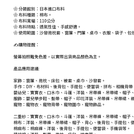
❀ 分類館別：日本進口布料
❀ 布料種類：棉布。
❀ 布料寬幅：110公分
❀ 布料特點：透氣性佳、手感舒適。
❀ 使用範圍：沙發抱枕套、窗簾、門簾、桌巾、衣服、袋子、包
✍️購物提醒：
螢幕拍照難免色差，以實際出貨商品顏色為主。
產品應用建議:
家飾：窗簾、抱枕、床包、被套、桌巾、沙發套。
手作：DIY、布材料、後背包、手提包、便當袋、拼布、相機背帶
嬰幼兒：寶寶衣、口水巾、斗篷、洋裝、吊帶褲、吊帶裙、帽子
服飾：嬰兒學步鞋、髮帶、帽子、印花洋裝、吊帶褲、吊帶裙、
寵物：寵物衣、寵物背帶、寵物圍巾、寵物飾品。
二重紗：寶寶衣、口水巾、斗篷、洋裝、吊帶褲、吊帶裙、帽子
棉布：洋裝、吊帶褲、吊帶裙、帽子、背心、後背包、手提包、
棉麻布：棉麻褲、洋裝、後背包、手提包、便當袋、手機袋等。