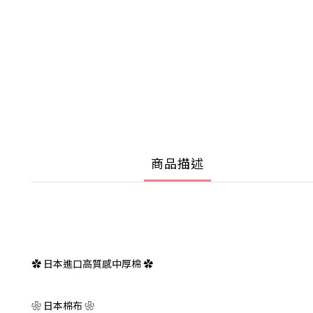
商品描述
✿ 日本進口高質感中厚棉 ✿
❀ 日本棉布 ❀