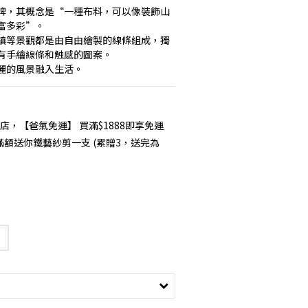
布料品牌，其概念是“一種布料，可以像裝飾山
富多彩”。
鎮等景觀都是由自由繪製的線條組成，獨
有手繪線條和触感的圖案。
麗的風景融入生活。
店，【爸氣免運】 買滿$1888即享免運
你滿額送你鐵藝紗剪一支 (累贈3，送完為