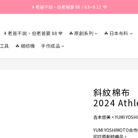
👨老爸不說，但老爸要 88｜8.6~8.12  💙
\ 加入會員享獨家折扣 /
\ 加入會員享獨家折扣 /
👨老爸不說，但老爸要 88 💙
☘︎ 原創系列
☘︎ 日本布料
作工具
☘︎ 縫紉機
手作成品
斜紋棉布 吉
2024 Athl
吉本悠美 < YUMI YOSHI
YUMI YOSHIMOT
印花原創紡織品。