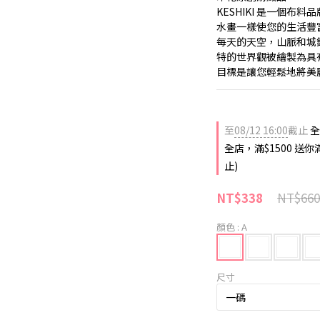
KESHIKI 是一個
水畫一樣使您的生活豐
每天的天空，山脈和城
特的世界觀被繪製為具
目標是讓您輕鬆地將美
至
08/12 16:00
截止
全
全店，滿$1500 送
止)
NT$660
NT$338
顏色
: A
尺寸