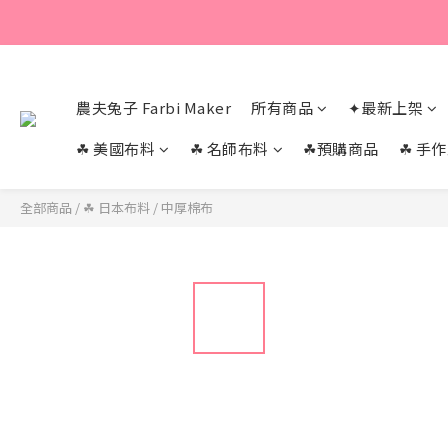
農夫兔子 Farbi Maker
所有商品
✦最新上架
☘︎ 美國布料
☘︎ 名師布料
☘︎預購商品
☘︎ 手
全部商品
/
☘︎ 日本布料
/
中厚棉布