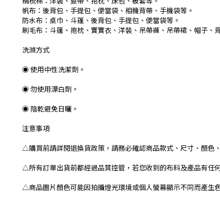
精梳棉：洋裝、髮帶、抱枕、床包、被套等。
帆布：後背包、手提包、便當袋、相機背帶、手機袋等。
防水布：桌巾、斗篷、後背包、手提包、便當袋等。
刷毛布：斗篷、抱枕、寶寶衣、洋裝、吊帶褲、吊帶裙、帽子、
洗滌方式
◉ 使用中性洗潔劑。
◉ 勿使用漂白劑。
◉ 陰乾避免日曬。
注意事項
△購買前請詳閱退換貨政策，請務必確認商品款式、尺寸、顏色
△所有訂單出貨前都經過品質控管，若您收到的布料及產品有任
△商品圖片顏色可能因拍攝燈光環境或個人螢幕顯示不同而產生