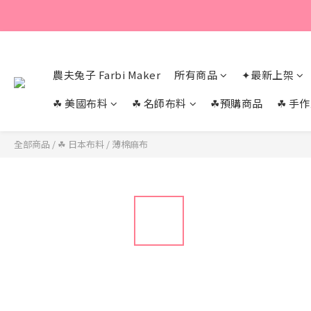
農夫兔子 Farbi Maker
所有商品
✦最新上架
☘︎ 美國布料
☘︎ 名師布料
☘︎預購商品
☘︎ 手
全部商品
/
☘︎ 日本布料
/
薄棉麻布