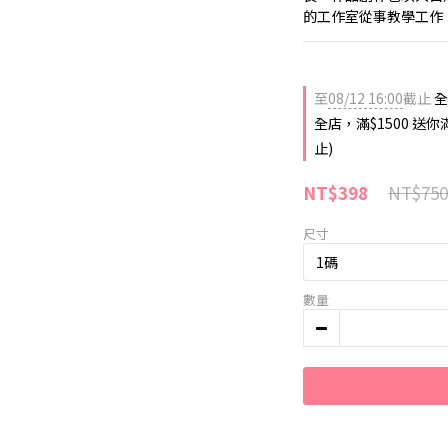
的工作室從事教學工作
至
08/12 16:00
截止
全
全店，滿$1500 送
止)
NT$750
NT$398
尺寸
數量