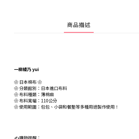
商品描述
一柳綾乃 yui
❀ 日本棉布 ❀
❀ 分類館別：日本進口布料
❀ 布料種類：薄棉麻
❀ 布料寬幅：110公分
❀ 使用範圍：包包、小袋和餐墊等多種用途製作使用！
✍️購物提醒：