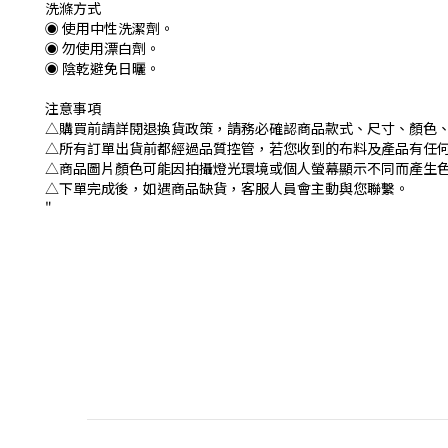
洗滌方式
◉ 使用中性洗潔劑。
◉ 勿使用漂白劑。
◉ 陰乾避免日曬。
注意事項
△購買前請詳閱退換貨政策，請務必確認商品款式、尺寸、顏色
△所有訂單出貨前都經過品質控管，若您收到的布料及產品有任
△商品圖片顏色可能因拍攝燈光環境或個人螢幕顯示不同而產生
△下單完成後，如遇商品缺貨，客服人員會主動與您聯繫。
"