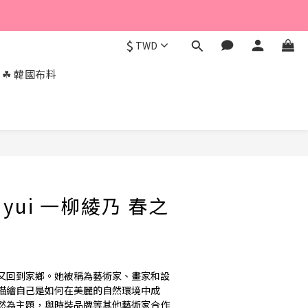
$
TWD
☘︎ 韓國布料
yui 一柳綾乃 春之
又回到家鄉。她被稱為藝術家、畫家和設
描繪自己是如何在美麗的自然環境中成
然為主題，與時裝品牌等其他藝術家合作