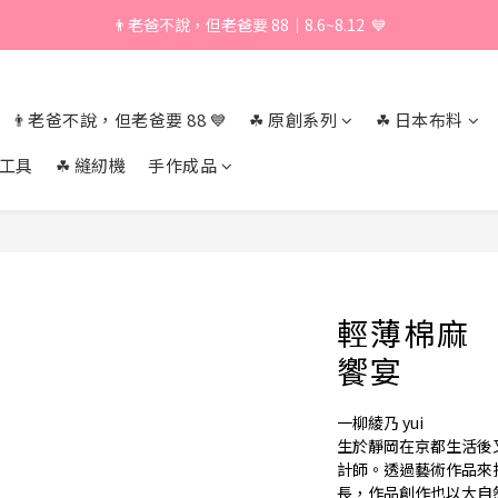
👨老爸不說，但老爸要 88｜8.6~8.12  💙
\ 加入會員享獨家折扣 /
\ 加入會員享獨家折扣 /
👨老爸不說，但老爸要 88 💙
☘︎ 原創系列
☘︎ 日本布料
作工具
☘︎ 縫紉機
手作成品
輕薄棉麻 
饗宴
一柳綾乃 yui
生於靜岡在京都生活後
計師。透過藝術作品來
長，作品創作也以大自