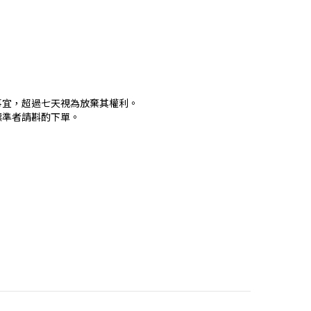
事宜，超過七天視為放棄其權利。
標準者請斟酌下單。