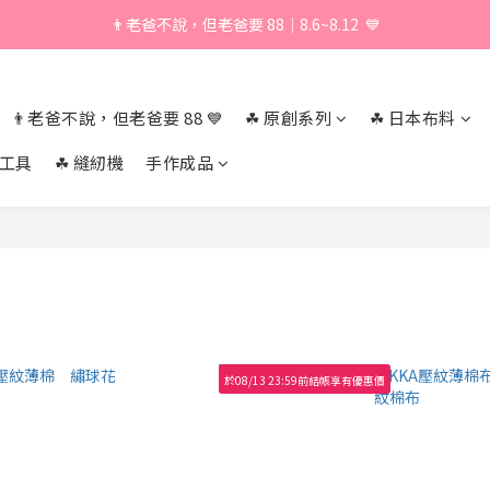
👨老爸不說，但老爸要 88｜8.6~8.12  💙
\ 加入會員享獨家折扣 /
\ 加入會員享獨家折扣 /
👨老爸不說，但老爸要 88 💙
☘︎ 原創系列
☘︎ 日本布料
作工具
☘︎ 縫紉機
手作成品
於08/13 23:59前結帳享有優惠價