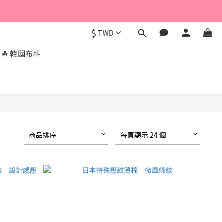
$
TWD
☘︎ 韓國布料
商品排序
每頁顯示 24 個