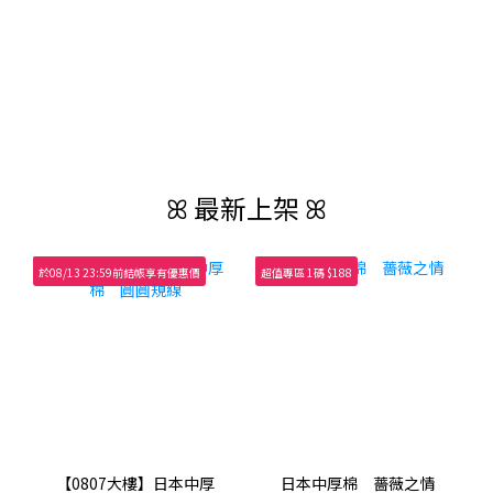
ꕤ 最新上架 ꕤ
於08/13 23:59前結帳享有優惠價
超值專區 1碼 $188
【0807大樓】日本中厚
日本中厚棉 薔薇之情