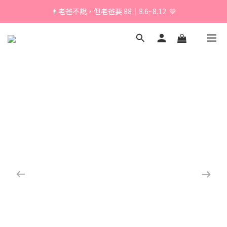
👨老爸不說，但老爸要 88｜8.6~8.12  💙
\ 加入會員享獨家折扣 /
\ 加入會員享獨家折扣 /