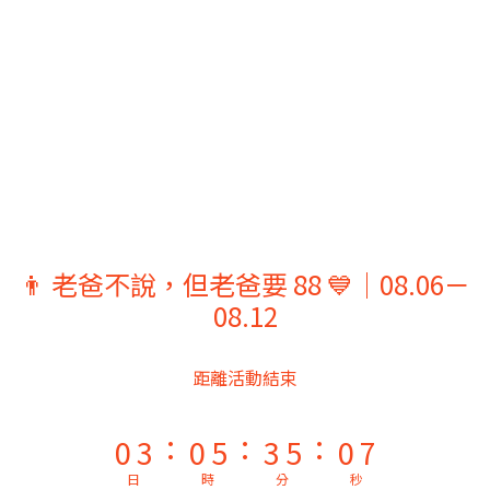
9
9
9
8
8
8
7
7
7
6
9
6
9
6
5
8
5
8
5
👨 老爸不說，但老爸要 88 💙｜08.06－
4
7
4
9
7
9
4
08.12
3
6
3
8
6
8
3
9
2
5
2
7
5
7
2
8
距離活動結束
1
4
1
6
4
6
1
7
:
:
:
0
3
0
5
3
5
0
6
2
4
2
4
5
日
時
分
秒