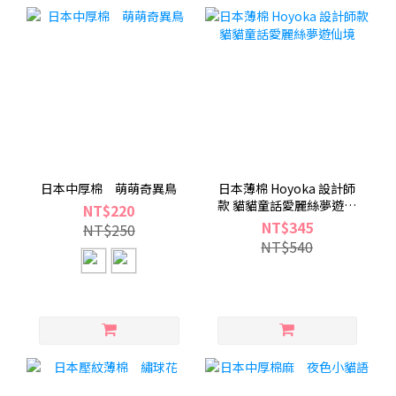
日本中厚棉 萌萌奇異鳥
日本薄棉 Hoyoka 設計師
款 貓貓童話愛麗絲夢遊仙
NT$220
境
NT$345
NT$250
NT$540