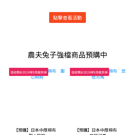
1
3
1
3
4
0
2
0
2
3
點擊查看活動
1
1
2
0
0
1
0
農夫兔子強檔商品預購中
目前預計2026年9月底到貨
目前預計2026年9月底到貨
【預購】日本中厚棉布
【預購】日本中厚棉布